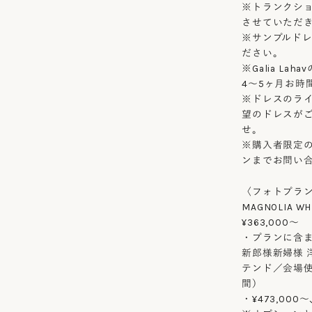
※トランクシ
させていただ
※サンプルド
ださい。
※Galia L
4〜5ヶ月お時
※ドレスのラ
望のドレスが
せ。
※購入者限定
ンまでお問い
〈フォトプラ
MAGNOLIA WHI
¥363,000〜
・プランに含
新郎様新婦様 
テンド／会場使
間）
・¥473,00