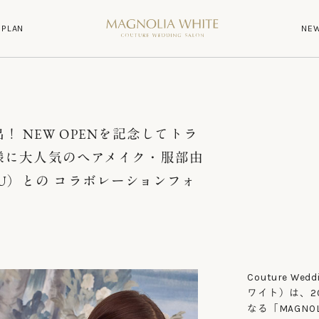
P
L
A
N
N
E
P
L
A
N
N
E
出！ NEW OPENを記念してトラ
様に大人気のヘアメイク・服部由
 CEU）との コラボレーションフォ
Couture We
ワイト）は、2
なる「MAGNOL