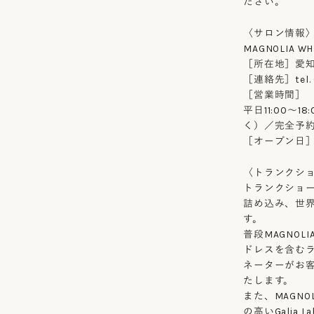
ださい。
〈サロン情報
MAGNOLIA WHI
［所在地］愛知県
［連絡先］tel. 0
［営業時間］
平日11:00〜1
く）／完全予
［オープン日］2
〈トランクシ
トランクショ
詰め込み、世
す。
普段MAGNOLI
ドレスを含むライ
ネーターがお
たします。
また、MAGNO
の高いGalia 