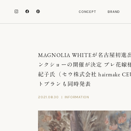
C
O
N
C
E
P
T
B
R
A
N
D
C
O
N
C
E
P
T
B
R
A
N
D
MAGNOLIA WHITEが名古屋初進
ンクショーの開催が決定 プレ花嫁
紀子氏（セウ株式会社 hairmake
トプランも同時発表
2021.08.30
INFORMATION