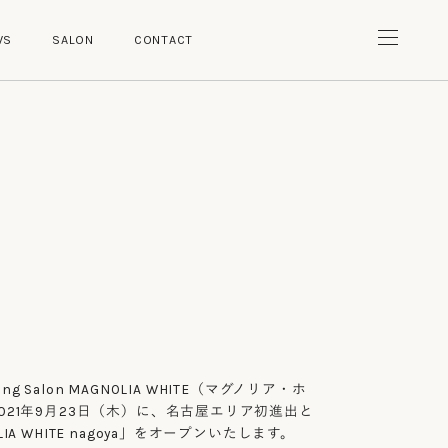
W
S
S
A
L
O
N
C
O
N
T
A
C
T
W
S
S
A
L
O
N
C
O
N
T
A
C
T
dding Salon MAGNOLIA WHITE（マグノリア・ホ
021年9月23日（木）に、名古屋エリア初進出と
IA WHITE nagoya」をオープンいたします。