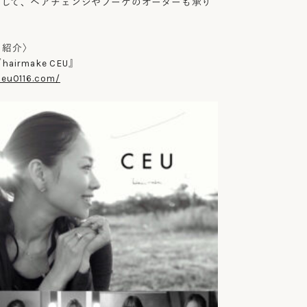
として、ヘアチェンジやブーケのオーダーも承り
ト紹介〉
irmake CEU』
ceu0116.com/