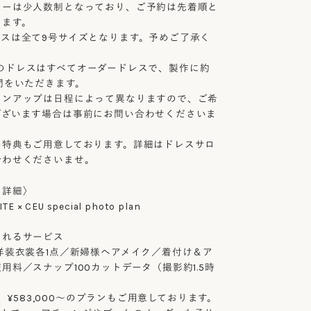
ョーは少人数制となっており、ご予約は先着順と
きます。
レスは全て9号サイズとなります。予めご了承く
ahavのドレスはすべてオーダードレスで、製作に約
間をいただきます。
インアップは日程によって異なりますので、ご希
ございます場合は事前にお問い合わせくださいま
の特典もご用意しております。詳細はドレスサロ
合わせくださいませ。
ン詳細〉
TE × CEU special photo plan
まれるサービス
洋装衣裳各1点／新婦様ヘアメイク／着付け＆ア
用料／スナップ100カットデータ（撮影約1.5時
0〜、¥583,000〜のプランもご用意しております。