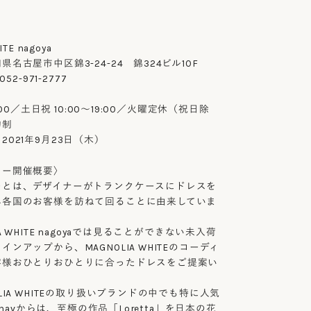
〉
TE nagoya
名古屋市中区錦3-24-24 錦324ビル10F
52-971-2777
8:00／土日祝 10:00〜19:00／火曜定休（祝日除
約制
021年9月23日（木）
ョー開催概要〉
ーとは、デザイナーがトランクケースにドレスを
界各国のお客様を訪ねて回ることに由来していま
A WHITE nagoyaでは見ることができない未入荷
ンアップから、MAGNOLIA WHITEのコーディ
客様おひとりおひとりに合ったドレスをご提案い
LIA WHITEの取り扱いブランドの中でも特に人気
Lahavからは、至極の作品「Loretta」を日本の花