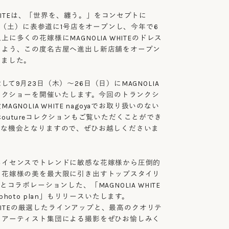
 WHITEは、「世界を、纏う。」をコンセプトに
18日（土）に表参道に1号店をオープンし、今年で6
に多くの花嫁様にMAGNOLIA WHITEのドレス
るよう、この度名古屋へ進出し新店舗をオープン
りました。
て9月23日（木）〜26日（日）にMAGNOLIA
ランクショーを開催いたします。今回のトランクシ
GNOLIA WHITE nagoyaでお取り扱いのない
havのCoutureコレクションもご覧いただくことができ
重な機会となりますので、ぜひお越しくださいま
ハイセンスでトレンドに敏感な花嫁様から圧倒的
、花嫁様の美を最大限に引き出すトップスタイリ
とコラボレーションした、「MAGNOLIA WHITE
ial photo plan」もリリースいたします。
 WHITEの厳選したラインアップと、最高のクオリテ
たアーティスト集団による撮影をぜひお愉しみく