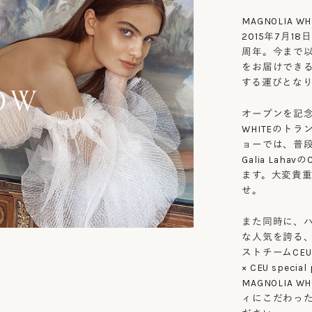
MAGNOLIA
2015年7月
周年。今まで以上
をお届けでき
する運びとな
オープンを記念し
WHITEのト
ョーでは、普段MA
Galia La
ます。大変貴
せ。
また同時に、
な人気を誇る
ストチームCEU
× CEU spec
MAGNOLIA
ィにこだわっ