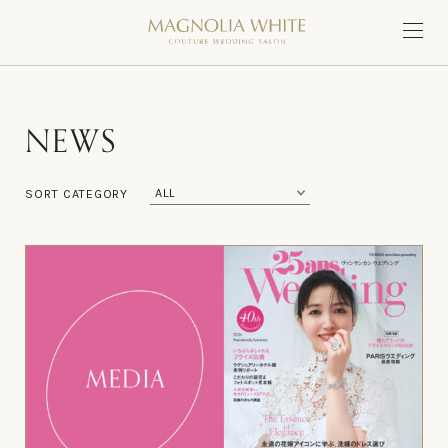
N
E
W
S
SORT CATEGORY