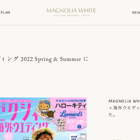
P
L
A
N
N
E
P
L
A
N
N
E
022 Spring & Summer に
MAGNOLIA 
ィ海外ウエディング
た。