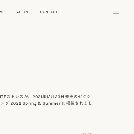
W
S
S
A
L
O
N
C
O
N
T
A
C
T
W
S
S
A
L
O
N
C
O
N
T
A
C
T
WHITEのドレスが、2021年12月23日発売のゼクシ
 2022 Spring & Summer に掲載されまし