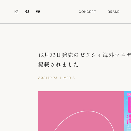
C
O
N
C
E
P
T
B
R
A
N
D
C
O
N
C
E
P
T
B
R
A
N
D
12月23日発売のゼクシィ海外ウエディング 2
掲載されました
2021.12.23
MEDIA