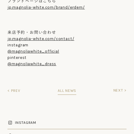
ブランドページはこちら
jp.magnolia-white.com/brand/erdem/
来店予約・お問い合わせ
jp.magnolia-white.com/contact/
instagram
@magnoliawhite_official
pinterest
@magnoliawhite_dress
NEXT >
< PREV
ALL NEWS
INSTAGRAM