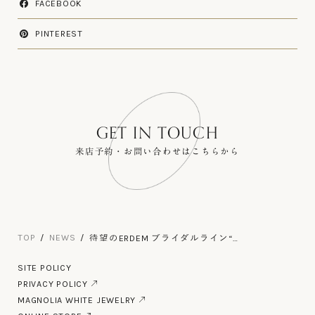
FACEBOOK
PINTEREST
GET IN TOUCH
来店予約・お問い合わせはこちらから
T
O
P
N
E
W
S
待望のERDEM ブライダルライン“
WHITE COLLECTION ”の展開を開
T
O
P
N
E
W
S
始
S
I
T
E
P
O
L
I
C
Y
S
I
T
E
P
O
L
I
C
Y
P
R
I
V
A
C
Y
P
O
L
I
C
Y
P
R
I
V
A
C
Y
P
O
L
I
C
Y
M
A
G
N
O
L
I
A
W
H
I
T
E
J
E
W
E
L
R
Y
M
A
G
N
O
L
I
A
W
H
I
T
E
J
E
W
E
L
R
Y