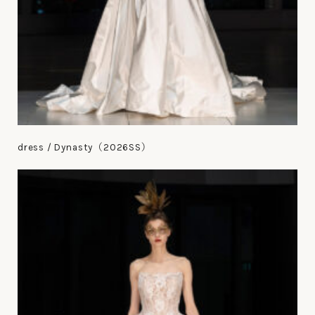
dress / Dynasty（2026SS）