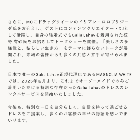
さらに、MCにドラァグクイーンのドリアン・ロロブリジー
ダ氏をお迎えし、ゲストにコンテンツクリエイター・DJと
して活躍し、自身の結婚式でもGalia Lahavを着用された植
野 有砂氏をお招きしてトークショーを開催。「美しさの多
様性と、私らしい生き方」をテーマに飾らないトークが展
開され、来場の皆様からも多くの共感と拍手が寄せられま
した。
日本で唯一のGalia Lahav正規代理店であるMAGNOLIA WHITE
では、2025年12月より、これまでオーダーメイドでのみご
着用いただける特別な存在だったGalia Lahavのドレスのレ
ンタルサービスを開始いたしました。
今後も、特別な一日を自分らしく、自信を持って過ごせる
ドレスをご提案し、多くのお客様の幸せの物語を紡いでま
いります。