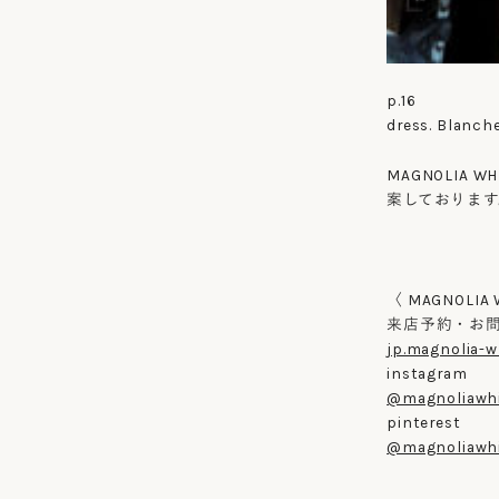
p.16
dress. Blan
MAGNOLIA
案しております
〈 MAGNOLIA 
来店予約・お
jp.magnolia-
instagram
@magnoliawhi
pinterest
@magnoliawhi