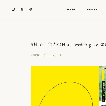
C
O
N
C
E
P
T
B
R
A
N
D
C
O
N
C
E
P
T
B
R
A
N
D
3月16日発売のHotel Wedding N
2026.03.18
MEDIA