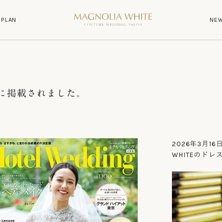
P
L
A
N
N
E
P
L
A
N
N
E
o.60に掲載されました。
2026年3月16日
WHITEのド