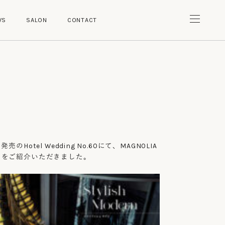
W
S
S
A
L
O
N
C
O
N
T
A
C
T
W
S
S
A
L
O
N
C
O
N
T
A
C
T
発売のHotel Wedding No.60にて、MAGNOLIA
レスをご紹介いただきました。