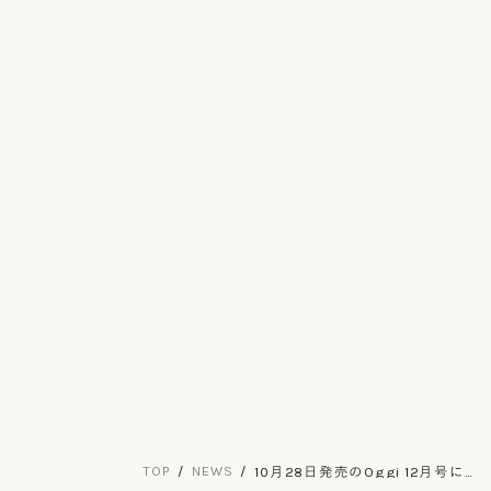
T
O
P
N
E
W
S
10月28日発売のOggi 12月号に掲
載されました
T
O
P
N
E
W
S