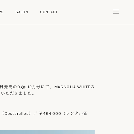
W
S
S
A
L
O
N
C
O
N
T
A
C
T
W
S
S
A
L
O
N
C
O
N
T
A
C
T
8日発売のOggi 12月号にて、MAGNOLIA WHITEの
用いただきました。
092（Costarellos）／ ￥484,000（レンタル価