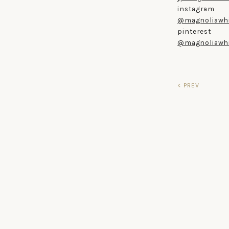
instagram
@magnoliawhi
pinterest
@magnoliawhi
< PREV