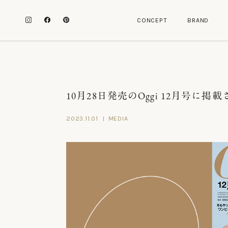
C
O
N
C
E
P
T
B
R
A
N
D
C
O
N
C
E
P
T
B
R
A
N
D
10月28日発売のOggi 12月号に掲
2023.11.01
MEDIA