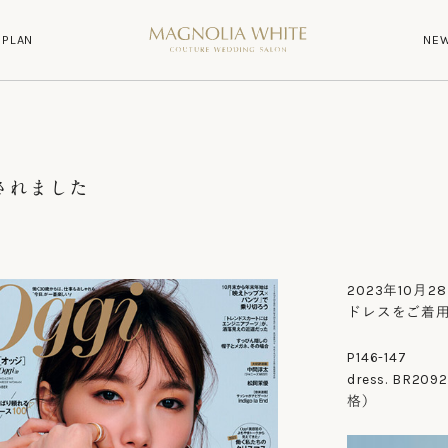
P
L
A
N
N
E
P
L
A
N
N
E
載されました
2023年10月2
ドレスをご着
P146-147
dress. BR2
格）